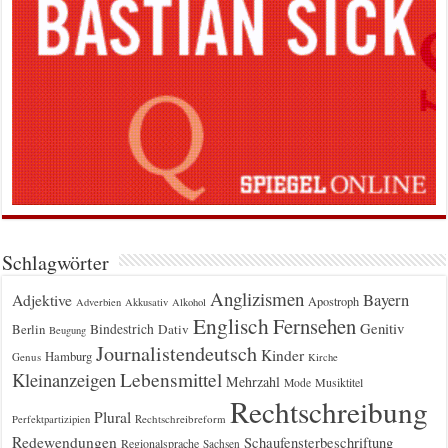
Schlagwörter
Anglizismen
Bayern
Adjektive
Apostroph
Adverbien
Akkusativ
Alkohol
Englisch
Fernsehen
Genitiv
Berlin
Bindestrich
Dativ
Beugung
Journalistendeutsch
Kinder
Hamburg
Genus
Kirche
Kleinanzeigen
Lebensmittel
Mehrzahl
Musiktitel
Mode
Rechtschreibung
Plural
Rechtschreibreform
Perfektpartizipien
Redewendungen
Schaufensterbeschriftung
Regionalsprache
Sachsen