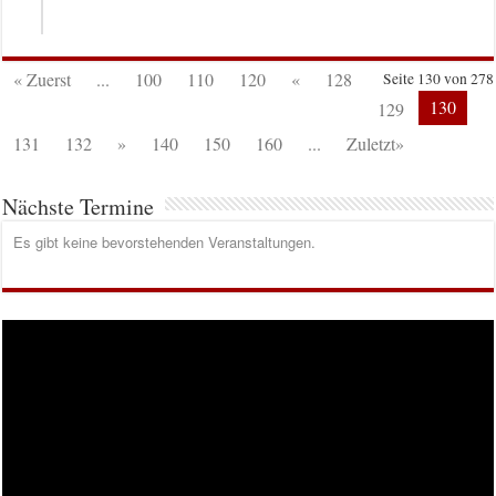
« Zuerst
...
100
110
120
«
128
Seite 130 von 278
130
129
131
132
»
140
150
160
...
Zuletzt»
Nächste Termine
Es gibt keine bevorstehenden Veranstaltungen.