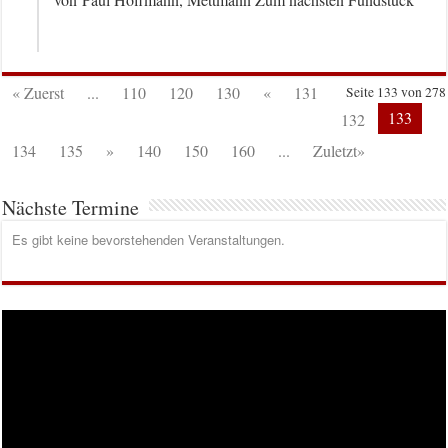
« Zuerst
...
110
120
130
«
131
Seite 133 von 278
133
132
134
135
»
140
150
160
...
Zuletzt»
Nächste Termine
Es gibt keine bevorstehenden Veranstaltungen.