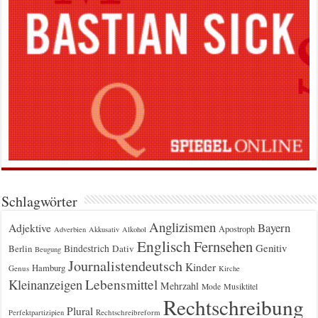
Schlagwörter
Anglizismen
Bayern
Adjektive
Apostroph
Adverbien
Akkusativ
Alkohol
Englisch
Fernsehen
Genitiv
Berlin
Bindestrich
Dativ
Beugung
Journalistendeutsch
Kinder
Hamburg
Genus
Kirche
Kleinanzeigen
Lebensmittel
Mehrzahl
Musiktitel
Mode
Rechtschreibung
Plural
Rechtschreibreform
Perfektpartizipien