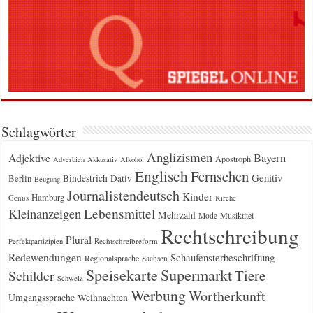
Schlagwörter
Anglizismen
Bayern
Adjektive
Apostroph
Adverbien
Akkusativ
Alkohol
Englisch
Fernsehen
Genitiv
Berlin
Bindestrich
Dativ
Beugung
Journalistendeutsch
Kinder
Hamburg
Genus
Kirche
Kleinanzeigen
Lebensmittel
Mehrzahl
Musiktitel
Mode
Rechtschreibung
Plural
Rechtschreibreform
Perfektpartizipien
Redewendungen
Schaufensterbeschriftung
Regionalsprache
Sachsen
Supermarkt
Speisekarte
Tiere
Schilder
Schweiz
Werbung
Wortherkunft
Umgangssprache
Weihnachten