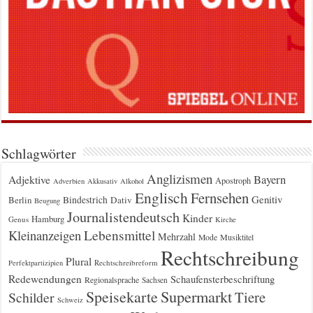
Schlagwörter
Anglizismen
Bayern
Adjektive
Apostroph
Adverbien
Akkusativ
Alkohol
Englisch
Fernsehen
Genitiv
Berlin
Bindestrich
Dativ
Beugung
Journalistendeutsch
Kinder
Hamburg
Genus
Kirche
Kleinanzeigen
Lebensmittel
Mehrzahl
Musiktitel
Mode
Rechtschreibung
Plural
Rechtschreibreform
Perfektpartizipien
Redewendungen
Schaufensterbeschriftung
Regionalsprache
Sachsen
Supermarkt
Speisekarte
Tiere
Schilder
Schweiz