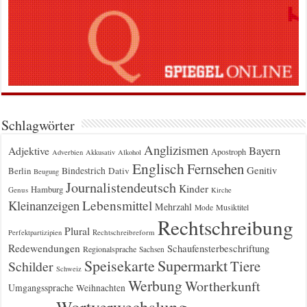
Schlagwörter
Anglizismen
Bayern
Adjektive
Apostroph
Adverbien
Akkusativ
Alkohol
Englisch
Fernsehen
Genitiv
Berlin
Bindestrich
Dativ
Beugung
Journalistendeutsch
Kinder
Hamburg
Genus
Kirche
Kleinanzeigen
Lebensmittel
Mehrzahl
Musiktitel
Mode
Rechtschreibung
Plural
Rechtschreibreform
Perfektpartizipien
Redewendungen
Schaufensterbeschriftung
Regionalsprache
Sachsen
Supermarkt
Speisekarte
Tiere
Schilder
Schweiz
Werbung
Wortherkunft
Umgangssprache
Weihnachten
Wortverwechslung