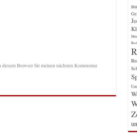
Bin
Gen
Jo
Kl
Mo
Rec
R
Re
n diesem Browser für meinen nächsten Kommentar
Sch
Sp
Um
Wo
W
Z
un