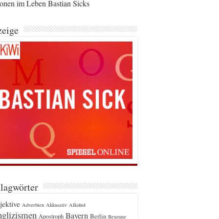
ionen im Leben Bastian Sicks
eige
lagwörter
jektive
Adverbien
Akkusativ
Alkohol
glizismen
Bayern
Berlin
Apostroph
Beugung