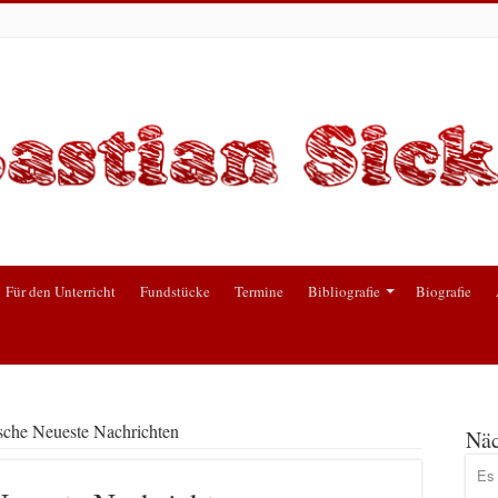
Für den Unterricht
Fundstücke
Termine
Bibliografie
Biografie
sche Neueste Nachrichten
Näc
Es 