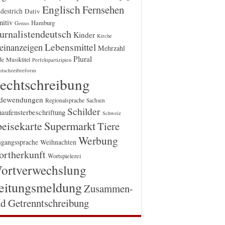
Englisch
Fernsehen
destrich
Dativ
itiv
Hamburg
Genus
urnalistendeutsch
Kinder
Kirche
einanzeigen
Lebensmittel
Mehrzahl
Plural
Musiktitel
de
Perfektpartizipien
htschreibreform
echtschreibung
dewendungen
Regionalsprache
Sachsen
Schilder
aufensterbeschriftung
Schweiz
Supermarkt
eisekarte
Tiere
Werbung
gangssprache
Weihnachten
rtherkunft
Wortspielerei
ortverwechslung
eitungsmeldung
Zusammen-
d Getrenntschreibung