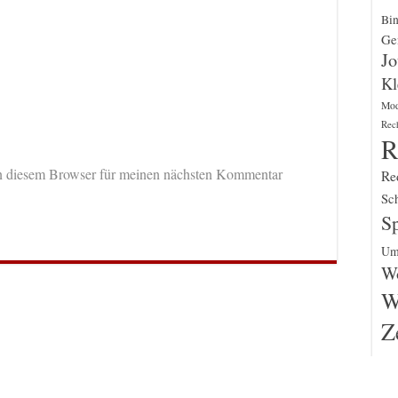
Bin
Gen
Jo
Kl
Mo
Rec
R
n diesem Browser für meinen nächsten Kommentar
Re
Sch
Sp
Um
Wo
W
Z
un