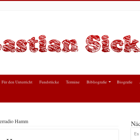
Für den Unterricht
Fundstücke
Termine
Bibliografie
Biografie
gerradio Hamm
Näc
Es 