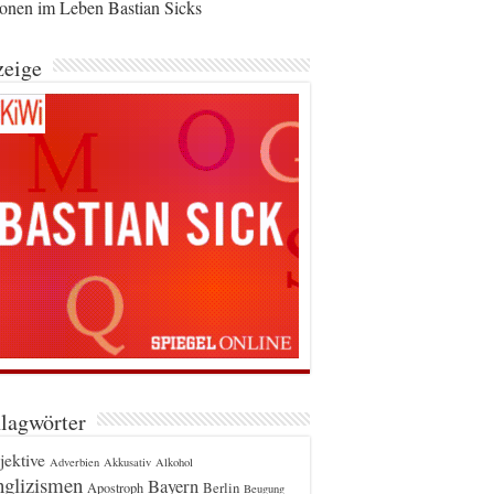
ionen im Leben Bastian Sicks
eige
lagwörter
jektive
Adverbien
Akkusativ
Alkohol
glizismen
Bayern
Berlin
Apostroph
Beugung