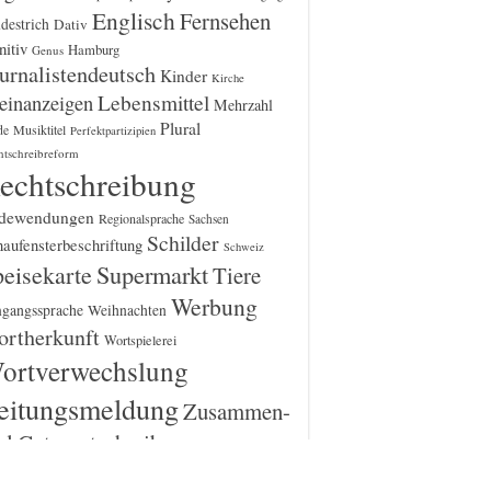
Englisch
Fernsehen
destrich
Dativ
itiv
Hamburg
Genus
urnalistendeutsch
Kinder
Kirche
einanzeigen
Lebensmittel
Mehrzahl
Plural
Musiktitel
de
Perfektpartizipien
htschreibreform
echtschreibung
dewendungen
Regionalsprache
Sachsen
Schilder
aufensterbeschriftung
Schweiz
Supermarkt
eisekarte
Tiere
Werbung
gangssprache
Weihnachten
rtherkunft
Wortspielerei
ortverwechslung
eitungsmeldung
Zusammen-
d Getrenntschreibung