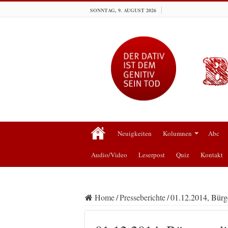
SONNTAG, 9. AUGUST 2026
Neuigkeiten
Kolumnen
Abc
Audio/Video
Leserpost
Quiz
Kontakt
Home
/
Presseberichte
/
01.12.2014, Bür