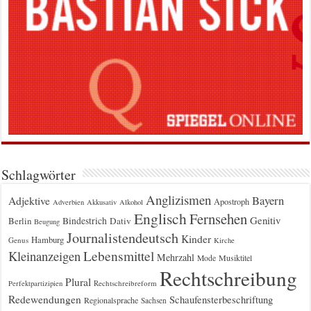
Schlagwörter
Anglizismen
Bayern
Adjektive
Apostroph
Adverbien
Akkusativ
Alkohol
Englisch
Fernsehen
Genitiv
Berlin
Bindestrich
Dativ
Beugung
Journalistendeutsch
Kinder
Hamburg
Genus
Kirche
Kleinanzeigen
Lebensmittel
Mehrzahl
Musiktitel
Mode
Rechtschreibung
Plural
Rechtschreibreform
Perfektpartizipien
Redewendungen
Schaufensterbeschriftung
Regionalsprache
Sachsen