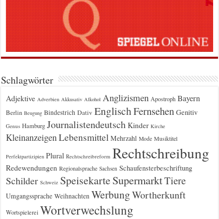
Schlagwörter
Anglizismen
Bayern
Adjektive
Apostroph
Adverbien
Akkusativ
Alkohol
Englisch
Fernsehen
Genitiv
Berlin
Bindestrich
Dativ
Beugung
Journalistendeutsch
Kinder
Hamburg
Genus
Kirche
Kleinanzeigen
Lebensmittel
Mehrzahl
Musiktitel
Mode
Rechtschreibung
Plural
Rechtschreibreform
Perfektpartizipien
Redewendungen
Schaufensterbeschriftung
Regionalsprache
Sachsen
Supermarkt
Speisekarte
Tiere
Schilder
Schweiz
Werbung
Wortherkunft
Umgangssprache
Weihnachten
Wortverwechslung
Wortspielerei