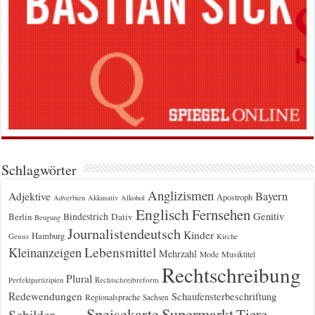
Schlagwörter
Anglizismen
Bayern
Adjektive
Apostroph
Adverbien
Akkusativ
Alkohol
Englisch
Fernsehen
Genitiv
Berlin
Bindestrich
Dativ
Beugung
Journalistendeutsch
Kinder
Hamburg
Genus
Kirche
Kleinanzeigen
Lebensmittel
Mehrzahl
Musiktitel
Mode
Rechtschreibung
Plural
Rechtschreibreform
Perfektpartizipien
Redewendungen
Schaufensterbeschriftung
Regionalsprache
Sachsen
Supermarkt
Speisekarte
Tiere
Schilder