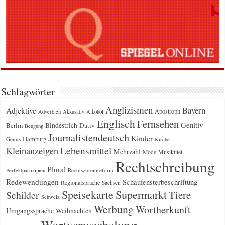
Schlagwörter
Anglizismen
Bayern
Adjektive
Apostroph
Adverbien
Akkusativ
Alkohol
Englisch
Fernsehen
Genitiv
Berlin
Bindestrich
Dativ
Beugung
Journalistendeutsch
Kinder
Hamburg
Genus
Kirche
Kleinanzeigen
Lebensmittel
Mehrzahl
Musiktitel
Mode
Rechtschreibung
Plural
Rechtschreibreform
Perfektpartizipien
Redewendungen
Schaufensterbeschriftung
Regionalsprache
Sachsen
Supermarkt
Speisekarte
Tiere
Schilder
Schweiz
Werbung
Wortherkunft
Umgangssprache
Weihnachten
Wortverwechslung