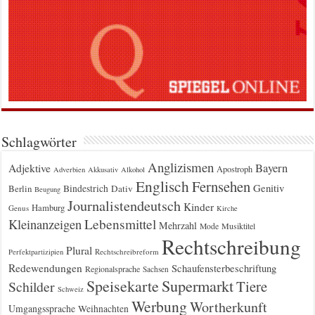
Schlagwörter
Anglizismen
Bayern
Adjektive
Apostroph
Adverbien
Akkusativ
Alkohol
Englisch
Fernsehen
Genitiv
Berlin
Bindestrich
Dativ
Beugung
Journalistendeutsch
Kinder
Hamburg
Genus
Kirche
Kleinanzeigen
Lebensmittel
Mehrzahl
Musiktitel
Mode
Rechtschreibung
Plural
Rechtschreibreform
Perfektpartizipien
Redewendungen
Schaufensterbeschriftung
Regionalsprache
Sachsen
Supermarkt
Speisekarte
Tiere
Schilder
Schweiz
Werbung
Wortherkunft
Umgangssprache
Weihnachten