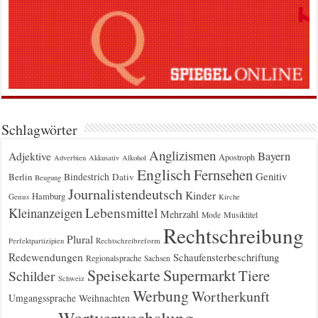
Schlagwörter
Anglizismen
Bayern
Adjektive
Apostroph
Adverbien
Akkusativ
Alkohol
Englisch
Fernsehen
Genitiv
Berlin
Bindestrich
Dativ
Beugung
Journalistendeutsch
Kinder
Hamburg
Genus
Kirche
Kleinanzeigen
Lebensmittel
Mehrzahl
Musiktitel
Mode
Rechtschreibung
Plural
Rechtschreibreform
Perfektpartizipien
Redewendungen
Schaufensterbeschriftung
Regionalsprache
Sachsen
Supermarkt
Speisekarte
Tiere
Schilder
Schweiz
Werbung
Wortherkunft
Umgangssprache
Weihnachten
Wortverwechslung