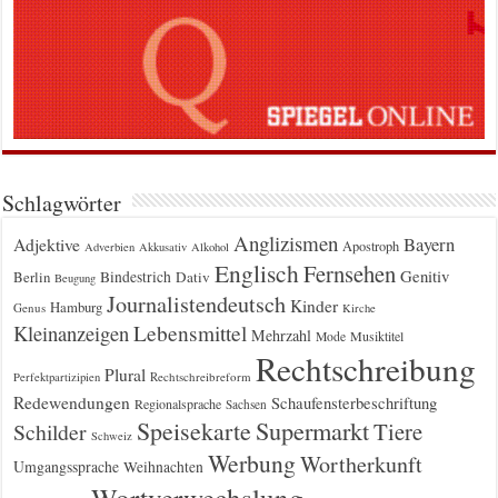
Schlagwörter
Anglizismen
Bayern
Adjektive
Apostroph
Adverbien
Akkusativ
Alkohol
Englisch
Fernsehen
Genitiv
Berlin
Bindestrich
Dativ
Beugung
Journalistendeutsch
Kinder
Hamburg
Genus
Kirche
Kleinanzeigen
Lebensmittel
Mehrzahl
Musiktitel
Mode
Rechtschreibung
Plural
Rechtschreibreform
Perfektpartizipien
Redewendungen
Schaufensterbeschriftung
Regionalsprache
Sachsen
Supermarkt
Speisekarte
Tiere
Schilder
Schweiz
Werbung
Wortherkunft
Umgangssprache
Weihnachten
Wortverwechslung