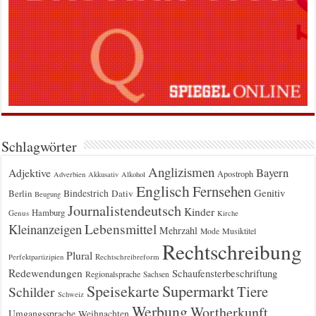
Schlagwörter
Anglizismen
Bayern
Adjektive
Apostroph
Adverbien
Akkusativ
Alkohol
Englisch
Fernsehen
Genitiv
Berlin
Bindestrich
Dativ
Beugung
Journalistendeutsch
Kinder
Hamburg
Genus
Kirche
Kleinanzeigen
Lebensmittel
Mehrzahl
Musiktitel
Mode
Rechtschreibung
Plural
Rechtschreibreform
Perfektpartizipien
Redewendungen
Schaufensterbeschriftung
Regionalsprache
Sachsen
Supermarkt
Speisekarte
Tiere
Schilder
Schweiz
Werbung
Wortherkunft
Umgangssprache
Weihnachten