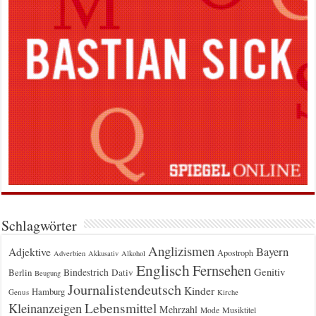
Schlagwörter
Anglizismen
Bayern
Adjektive
Apostroph
Adverbien
Akkusativ
Alkohol
Englisch
Fernsehen
Genitiv
Berlin
Bindestrich
Dativ
Beugung
Journalistendeutsch
Kinder
Hamburg
Genus
Kirche
Kleinanzeigen
Lebensmittel
Mehrzahl
Musiktitel
Mode