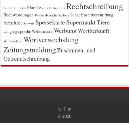
Rechtschreibung
Plural
Rechtschreibreform
Perfektpartizipien
Redewendungen
Schaufensterbeschriftung
Regionalsprache
Sachsen
Supermarkt
Speisekarte
Tiere
Schilder
Schweiz
Werbung
Wortherkunft
Umgangssprache
Weihnachten
Wortverwechslung
Wortspielerei
Zeitungsmeldung
Zusammen- und
Getrenntschreibung
© 2026