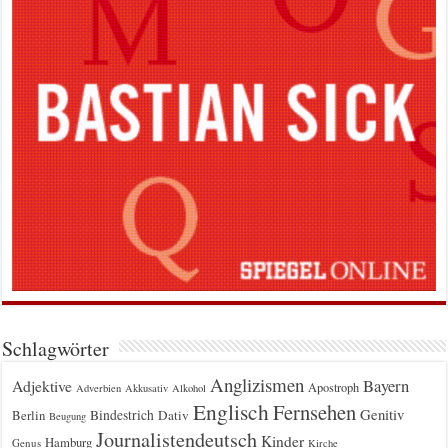
Schlagwörter
Anglizismen
Bayern
Adjektive
Apostroph
Adverbien
Akkusativ
Alkohol
Englisch
Fernsehen
Genitiv
Berlin
Bindestrich
Dativ
Beugung
Journalistendeutsch
Kinder
Hamburg
Genus
Kirche