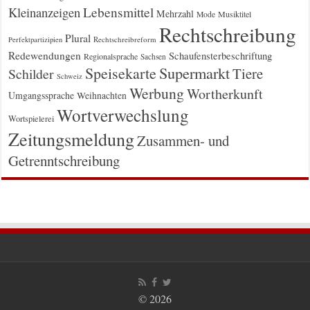
Kleinanzeigen
Lebensmittel
Mehrzahl
Musiktitel
Mode
Rechtschreibung
Plural
Rechtschreibreform
Perfektpartizipien
Redewendungen
Schaufensterbeschriftung
Regionalsprache
Sachsen
Supermarkt
Speisekarte
Tiere
Schilder
Schweiz
Werbung
Wortherkunft
Umgangssprache
Weihnachten
Wortverwechslung
Wortspielerei
Zeitungsmeldung
Zusammen- und
Getrenntschreibung
© 2026