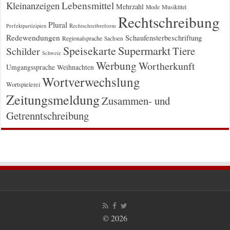
Kleinanzeigen
Lebensmittel
Mehrzahl
Musiktitel
Mode
Rechtschreibung
Plural
Rechtschreibreform
Perfektpartizipien
Redewendungen
Schaufensterbeschriftung
Regionalsprache
Sachsen
Supermarkt
Speisekarte
Tiere
Schilder
Schweiz
Werbung
Wortherkunft
Umgangssprache
Weihnachten
Wortverwechslung
Wortspielerei
Zeitungsmeldung
Zusammen- und
Getrenntschreibung
© 2026