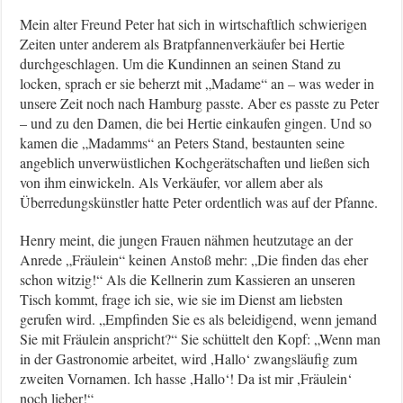
Mein alter Freund Peter hat sich in wirtschaftlich schwierigen
Zeiten unter anderem als Bratpfannenverkäufer bei Hertie
durchgeschlagen. Um die Kundinnen an seinen Stand zu
locken, sprach er sie beherzt mit „Madame“ an – was weder in
unsere Zeit noch nach Hamburg passte. Aber es passte zu Peter
– und zu den Damen, die bei Hertie einkaufen gingen. Und so
kamen die „Madamms“ an Peters Stand, bestaunten seine
angeblich unverwüstlichen Kochgerätschaften und ließen sich
von ihm einwickeln. Als Verkäufer, vor allem aber als
Überredungskünstler hatte Peter ordentlich was auf der Pfanne.
Henry meint, die jungen Frauen nähmen heutzutage an der
Anrede „Fräulein“ keinen Anstoß mehr: „Die finden das eher
schon witzig!“ Als die Kellnerin zum Kassieren an unseren
Tisch kommt, frage ich sie, wie sie im Dienst am liebsten
gerufen wird. „Empfinden Sie es als beleidigend, wenn jemand
Sie mit Fräulein anspricht?“ Sie schüttelt den Kopf: „Wenn man
in der Gastronomie arbeitet, wird ,Hallo‘ zwangsläufig zum
zweiten Vornamen. Ich hasse ,Hallo‘! Da ist mir ,Fräulein‘
noch lieber!“