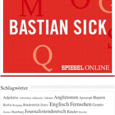
Schlagwörter
Anglizismen
Bayern
Adjektive
Apostroph
Adverbien
Akkusativ
Alkohol
Englisch
Fernsehen
Genitiv
Berlin
Bindestrich
Dativ
Beugung
Journalistendeutsch
Kinder
Hamburg
Genus
Kirche