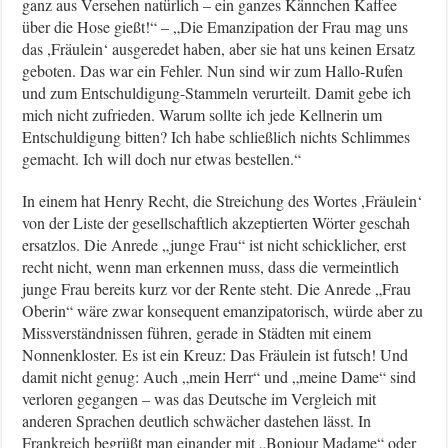
ganz aus Versehen natürlich – ein ganzes Kännchen Kaffee
über die Hose gießt!“ – „Die Emanzipation der Frau mag uns
das ,Fräulein‘ ausgeredet haben, aber sie hat uns keinen Ersatz
geboten. Das war ein Fehler. Nun sind wir zum Hallo-Rufen
und zum Entschuldigung-Stammeln verurteilt. Damit gebe ich
mich nicht zufrieden. Warum sollte ich jede Kellnerin um
Entschuldigung bitten? Ich habe schließlich nichts Schlimmes
gemacht. Ich will doch nur etwas bestellen.“
In einem hat Henry Recht, die Streichung des Wortes ,Fräulein‘
von der Liste der gesellschaftlich akzeptierten Wörter geschah
ersatzlos. Die Anrede „junge Frau“ ist nicht schicklicher, erst
recht nicht, wenn man erkennen muss, dass die vermeintlich
junge Frau bereits kurz vor der Rente steht. Die Anrede „Frau
Oberin“ wäre zwar konsequent emanzipatorisch, würde aber zu
Missverständnissen führen, gerade in Städten mit einem
Nonnenkloster. Es ist ein Kreuz: Das Fräulein ist futsch! Und
damit nicht genug: Auch „mein Herr“ und „meine Dame“ sind
verloren gegangen – was das Deutsche im Vergleich mit
anderen Sprachen deutlich schwächer dastehen lässt. In
Frankreich begrüßt man einander mit „Bonjour Madame“ oder