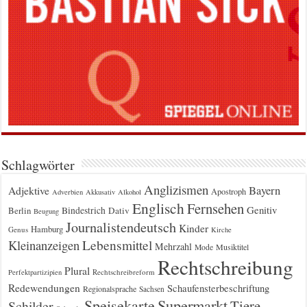
Schlagwörter
Anglizismen
Bayern
Adjektive
Apostroph
Adverbien
Akkusativ
Alkohol
Englisch
Fernsehen
Genitiv
Berlin
Bindestrich
Dativ
Beugung
Journalistendeutsch
Kinder
Hamburg
Genus
Kirche
Kleinanzeigen
Lebensmittel
Mehrzahl
Musiktitel
Mode
Rechtschreibung
Plural
Rechtschreibreform
Perfektpartizipien
Redewendungen
Schaufensterbeschriftung
Regionalsprache
Sachsen
Supermarkt
Speisekarte
Tiere
Schilder