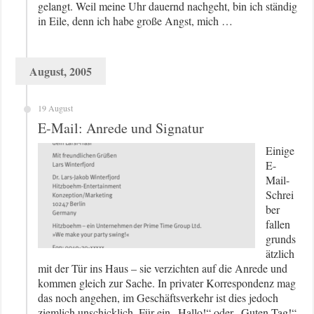
gelangt. Weil meine Uhr dauernd nachgeht, bin ich ständig
in Eile, denn ich habe große Angst, mich …
August, 2005
19 August
E-Mail: Anrede und Signatur
Einige
E-
Mail-
Schrei
ber
fallen
grunds
ätzlich
mit der Tür ins Haus – sie verzichten auf die Anrede und
kommen gleich zur Sache. In privater Korrespondenz mag
das noch angehen, im Geschäftsverkehr ist dies jedoch
ziemlich unschicklich. Für ein „Hallo!“ oder „Guten Tag!“