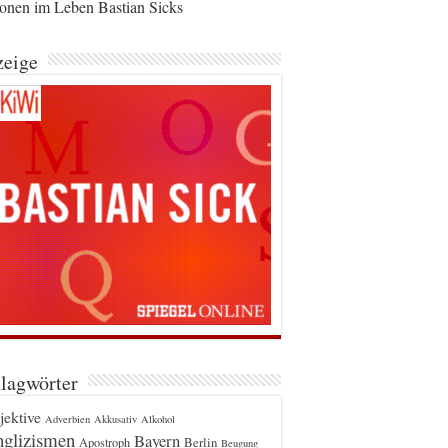
ionen im Leben Bastian Sicks
eige
lagwörter
jektive
Adverbien
Akkusativ
Alkohol
glizismen
Bayern
Berlin
Apostroph
Beugung