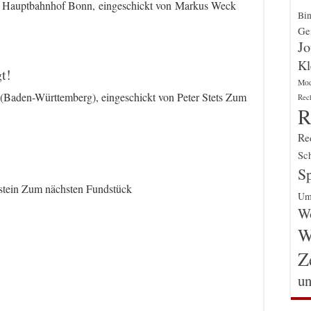
m Hauptbahnhof Bonn, eingeschickt von Markus Weck
Bin
Gen
Jo
Kl
t!
Mo
(Baden-Württemberg), eingeschickt von Peter Stets Zum
Rec
R
Re
Sch
Sp
Idstein Zum nächsten Fundstück
Um
Wo
W
Z
un