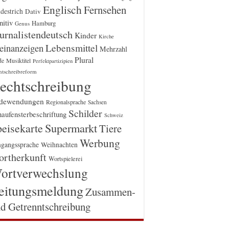
Englisch
Fernsehen
destrich
Dativ
itiv
Hamburg
Genus
urnalistendeutsch
Kinder
Kirche
einanzeigen
Lebensmittel
Mehrzahl
Plural
Musiktitel
de
Perfektpartizipien
htschreibreform
echtschreibung
dewendungen
Regionalsprache
Sachsen
Schilder
aufensterbeschriftung
Schweiz
Supermarkt
eisekarte
Tiere
Werbung
gangssprache
Weihnachten
rtherkunft
Wortspielerei
ortverwechslung
eitungsmeldung
Zusammen-
d Getrenntschreibung