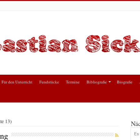
Für den Unterricht
Fundstücke
Termine
Bibliografie
Biografie
te 13)
Näc
ung
Es 