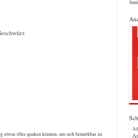
Stat
Anz
 Geschwürz
Sch
Ad
ig etwas öfter quaken können, um sich bemerkbar zu
An