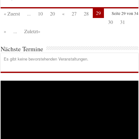
29
« Zuerst
...
10
20
«
27
28
Seite 29 von 34
30
31
»
...
Zuletzt»
Nächste Termine
Es gibt keine bevorstehenden Veranstaltungen.