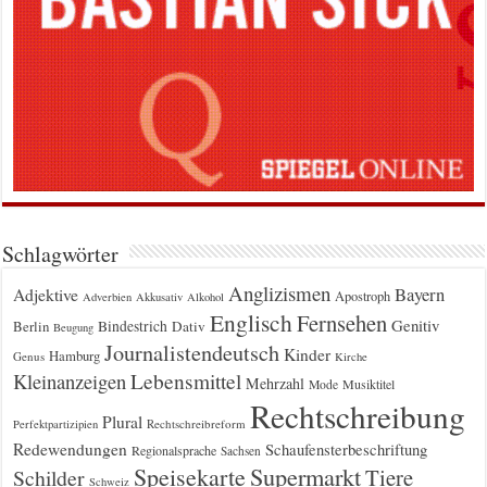
Schlagwörter
Anglizismen
Bayern
Adjektive
Apostroph
Adverbien
Akkusativ
Alkohol
Englisch
Fernsehen
Genitiv
Berlin
Bindestrich
Dativ
Beugung
Journalistendeutsch
Kinder
Hamburg
Genus
Kirche
Kleinanzeigen
Lebensmittel
Mehrzahl
Musiktitel
Mode
Rechtschreibung
Plural
Rechtschreibreform
Perfektpartizipien
Redewendungen
Schaufensterbeschriftung
Regionalsprache
Sachsen
Supermarkt
Speisekarte
Tiere
Schilder
Schweiz