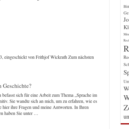
Bin
Gen
Jo
Kl
Mo
Rec
R
, eingeschickt von Frithjof Wickrath Zum nächsten
Re
Sch
Sp
Um
ch Geschichte?
Wo
n befasst sich für eine Arbeit zum Thema „Sprache im
W
tiv. Sie wandte sich an mich, um zu erfahren, wie es
Z
ie hier ihre Fragen und meine Antworten. In Ihren
n haben Sie unter …
un