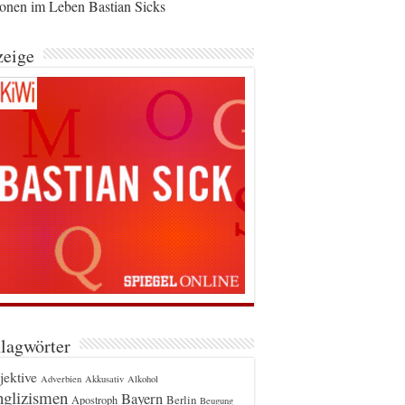
ionen im Leben Bastian Sicks
eige
lagwörter
jektive
Adverbien
Akkusativ
Alkohol
glizismen
Bayern
Berlin
Apostroph
Beugung