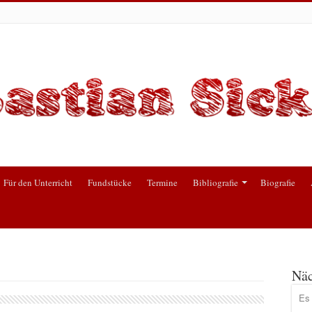
Für den Unterricht
Fundstücke
Termine
Bibliografie
Biografie
Näc
Es 