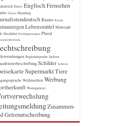
Englisch
Fernsehen
destrich
Dativ
itiv
Hamburg
Genus
urnalistendeutsch
Kinder
Kirche
einanzeigen
Lebensmittel
Mehrzahl
Plural
Musiktitel
de
Perfektpartizipien
htschreibreform
echtschreibung
dewendungen
Regionalsprache
Sachsen
Schilder
aufensterbeschriftung
Schweiz
Supermarkt
eisekarte
Tiere
Werbung
gangssprache
Weihnachten
rtherkunft
Wortspielerei
ortverwechslung
eitungsmeldung
Zusammen-
d Getrenntschreibung