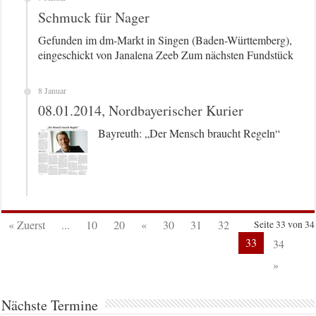
Schmuck für Nager
Gefunden im dm-Markt in Singen (Baden-Württemberg),
eingeschickt von Janalena Zeeb Zum nächsten Fundstück
8 Januar
08.01.2014, Nordbayerischer Kurier
Bayreuth: „Der Mensch braucht Regeln“
« Zuerst
...
10
20
«
30
31
32
Seite 33 von 34
33
34
»
Nächste Termine