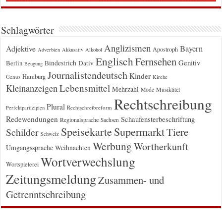
Schlagwörter
Anglizismen
Bayern
Adjektive
Apostroph
Adverbien
Akkusativ
Alkohol
Englisch
Fernsehen
Genitiv
Berlin
Bindestrich
Dativ
Beugung
Journalistendeutsch
Kinder
Hamburg
Genus
Kirche
Kleinanzeigen
Lebensmittel
Mehrzahl
Musiktitel
Mode
Rechtschreibung
Plural
Rechtschreibreform
Perfektpartizipien
Redewendungen
Schaufensterbeschriftung
Regionalsprache
Sachsen
Supermarkt
Speisekarte
Tiere
Schilder
Schweiz
Werbung
Wortherkunft
Umgangssprache
Weihnachten
Wortverwechslung
Wortspielerei
Zeitungsmeldung
Zusammen- und
Getrenntschreibung