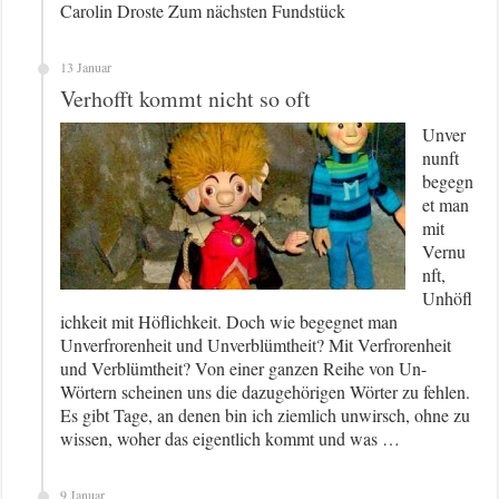
Carolin Droste Zum nächsten Fundstück
13 Januar
Verhofft kommt nicht so oft
Unver
nunft
begegn
et man
mit
Vernu
nft,
Unhöfl
ichkeit mit Höflichkeit. Doch wie begegnet man
Unverfrorenheit und Unverblümtheit? Mit Verfrorenheit
und Verblümtheit? Von einer ganzen Reihe von Un-
Wörtern scheinen uns die dazugehörigen Wörter zu fehlen.
Es gibt Tage, an denen bin ich ziemlich unwirsch, ohne zu
wissen, woher das eigentlich kommt und was …
9 Januar