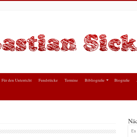
Für den Unterricht
Fundstücke
Termine
Bibliografie
Biografie
Näc
Es 