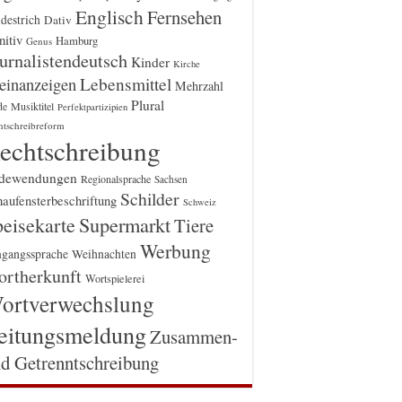
Englisch
Fernsehen
destrich
Dativ
itiv
Hamburg
Genus
urnalistendeutsch
Kinder
Kirche
einanzeigen
Lebensmittel
Mehrzahl
Plural
Musiktitel
de
Perfektpartizipien
htschreibreform
echtschreibung
dewendungen
Regionalsprache
Sachsen
Schilder
aufensterbeschriftung
Schweiz
Supermarkt
eisekarte
Tiere
Werbung
gangssprache
Weihnachten
rtherkunft
Wortspielerei
ortverwechslung
eitungsmeldung
Zusammen-
d Getrenntschreibung