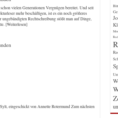
Bin
schon vielen Generationen Vergnügen bereitet. Und seit
Gen
turleser mehr beschäftigen, ist es ein noch größeres
Jo
 ungebändigten Rechtschreibung stößt man auf Dinge,
Kl
te. [Weiterlesen]
Mo
Rec
R
unden
Re
Sch
Sp
Um
Wo
W
Z
un
f Sylt, eingeschickt von Annette Rotermund Zum nächsten