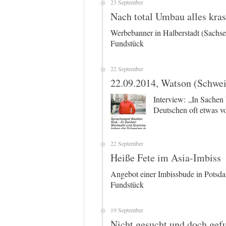
23 September
Nach total Umbau alles kras
Werbebanner in Halberstadt (Sachs
Fundstück
22 September
22.09.2014, Watson (Schwei
Interview: „In Sache
Deutschen oft etwas v
22 September
Heiße Fete im Asia-Imbiss
Angebot einer Imbissbude in Potsda
Fundstück
19 September
Nicht gesucht und doch gef