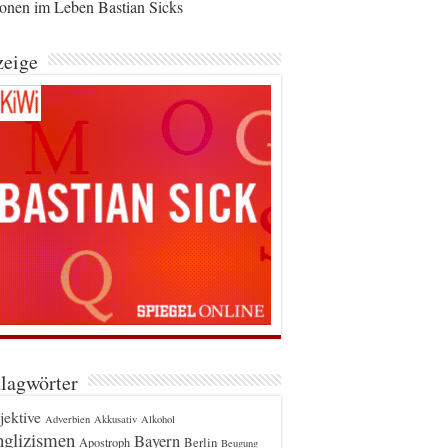
ionen im Leben Bastian Sicks
eige
lagwörter
jektive
Adverbien
Akkusativ
Alkohol
glizismen
Bayern
Berlin
Apostroph
Beugung