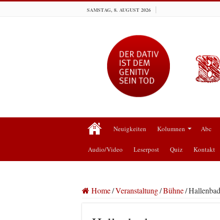
SAMSTAG, 8. AUGUST 2026
Neuigkeiten
Kolumnen
Abc
Audio/Video
Leserpost
Quiz
Kontakt
Home
/
Veranstaltung
/
Bühne
/
Hallenba