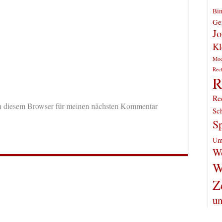
Bin
Gen
Jo
Kl
Mo
Rec
R
Re
n diesem Browser für meinen nächsten Kommentar
Sch
Sp
Um
Wo
W
Z
un