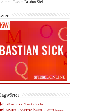
ionen im Leben Bastian Sicks
eige
lagwörter
jektive
Adverbien
Akkusativ
Alkohol
glizismen
Bayern
Berlin
Apostroph
Beugung