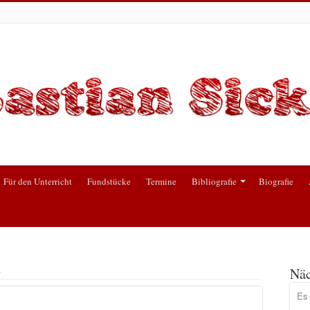
Für den Unterricht
Fundstücke
Termine
Bibliografie
Biografie
d
Näc
Es 