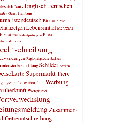
Englisch
Fernsehen
destrich
Dativ
itiv
Hamburg
Genus
urnalistendeutsch
Kinder
Kirche
einanzeigen
Lebensmittel
Mehrzahl
Plural
Musiktitel
de
Perfektpartizipien
htschreibreform
echtschreibung
dewendungen
Regionalsprache
Sachsen
Schilder
aufensterbeschriftung
Schweiz
Supermarkt
eisekarte
Tiere
Werbung
gangssprache
Weihnachten
rtherkunft
Wortspielerei
ortverwechslung
eitungsmeldung
Zusammen-
d Getrenntschreibung