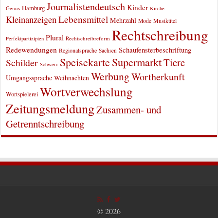
Journalistendeutsch
Kinder
Hamburg
Genus
Kirche
Kleinanzeigen
Lebensmittel
Mehrzahl
Musiktitel
Mode
Rechtschreibung
Plural
Rechtschreibreform
Perfektpartizipien
Redewendungen
Schaufensterbeschriftung
Regionalsprache
Sachsen
Supermarkt
Speisekarte
Tiere
Schilder
Schweiz
Werbung
Wortherkunft
Umgangssprache
Weihnachten
Wortverwechslung
Wortspielerei
Zeitungsmeldung
Zusammen- und
Getrenntschreibung
© 2026