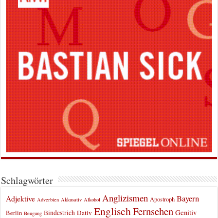
Schlagwörter
Anglizismen
Bayern
Adjektive
Apostroph
Adverbien
Akkusativ
Alkohol
Englisch
Fernsehen
Genitiv
Berlin
Bindestrich
Dativ
Beugung