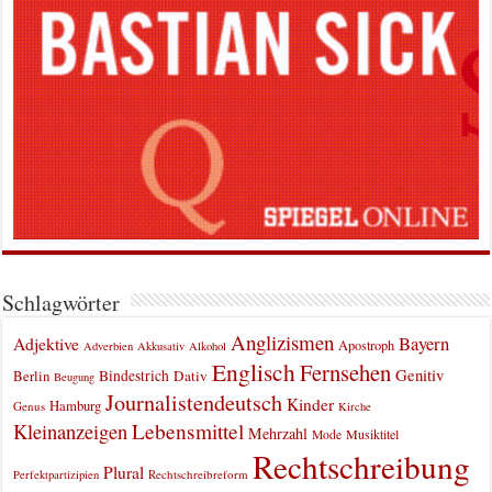
Schlagwörter
Anglizismen
Bayern
Adjektive
Apostroph
Adverbien
Akkusativ
Alkohol
Englisch
Fernsehen
Genitiv
Berlin
Bindestrich
Dativ
Beugung
Journalistendeutsch
Kinder
Hamburg
Genus
Kirche
Kleinanzeigen
Lebensmittel
Mehrzahl
Musiktitel
Mode
Rechtschreibung
Plural
Rechtschreibreform
Perfektpartizipien