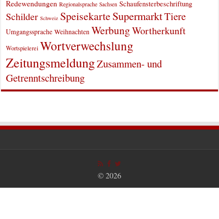
Redewendungen
Schaufensterbeschriftung
Regionalsprache
Sachsen
Supermarkt
Speisekarte
Tiere
Schilder
Schweiz
Werbung
Wortherkunft
Umgangssprache
Weihnachten
Wortverwechslung
Wortspielerei
Zeitungsmeldung
Zusammen- und
Getrenntschreibung
© 2026