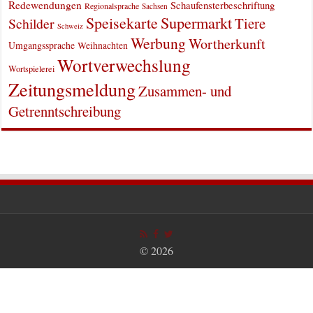
Redewendungen
Schaufensterbeschriftung
Regionalsprache
Sachsen
Supermarkt
Speisekarte
Tiere
Schilder
Schweiz
Werbung
Wortherkunft
Umgangssprache
Weihnachten
Wortverwechslung
Wortspielerei
Zeitungsmeldung
Zusammen- und
Getrenntschreibung
© 2026