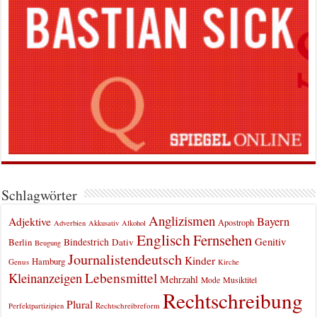
Schlagwörter
Anglizismen
Bayern
Adjektive
Apostroph
Adverbien
Akkusativ
Alkohol
Englisch
Fernsehen
Genitiv
Berlin
Bindestrich
Dativ
Beugung
Journalistendeutsch
Kinder
Hamburg
Genus
Kirche
Kleinanzeigen
Lebensmittel
Mehrzahl
Musiktitel
Mode
Rechtschreibung
Plural
Rechtschreibreform
Perfektpartizipien