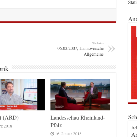
Stat
Anz
Nächstes
06.02.2007, Hannoversche
Allgemeine
brik
Sch
nt (ARD)
Landesschau Rheinland-
Pfalz
rz 2018
Ad
An
16. Januar 2018