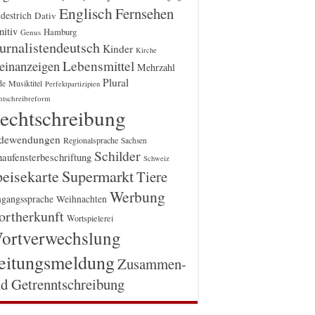
Englisch
Fernsehen
destrich
Dativ
itiv
Hamburg
Genus
urnalistendeutsch
Kinder
Kirche
einanzeigen
Lebensmittel
Mehrzahl
Plural
Musiktitel
de
Perfektpartizipien
htschreibreform
echtschreibung
dewendungen
Regionalsprache
Sachsen
Schilder
aufensterbeschriftung
Schweiz
Supermarkt
eisekarte
Tiere
Werbung
gangssprache
Weihnachten
rtherkunft
Wortspielerei
ortverwechslung
eitungsmeldung
Zusammen-
d Getrenntschreibung