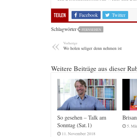
Facebook
Twitter
Teilen
Schlagwörter
FERNSEHEN
Vorherige
Wo holen seliger denn nehmen ist
Weitere Beiträge aus dieser Ru
Brisa
So gesehen – Talk am
Sonntag (Sat.1)
5. Mä
11. November 2018