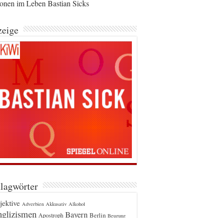
ionen im Leben Bastian Sicks
eige
lagwörter
jektive
Adverbien
Akkusativ
Alkohol
glizismen
Bayern
Berlin
Apostroph
Beugung