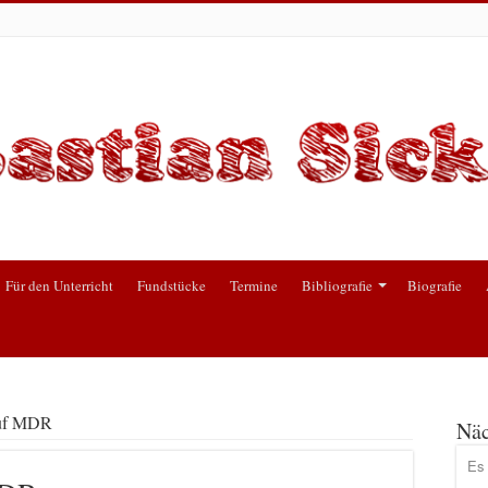
Für den Unterricht
Fundstücke
Termine
Bibliografie
Biografie
auf MDR
Näc
Es 