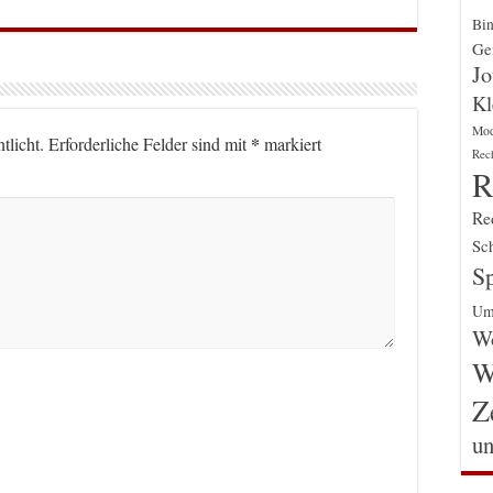
Bin
Gen
Jo
Kl
Mo
*
tlicht.
Erforderliche Felder sind mit
markiert
Rec
R
Re
Sch
Sp
Um
Wo
W
Z
un