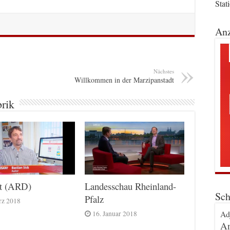
Stat
Anz
Nächstes
Willkommen in der Marzipanstadt
brik
nt (ARD)
Landesschau Rheinland-
Sch
Pfalz
rz 2018
Ad
16. Januar 2018
An