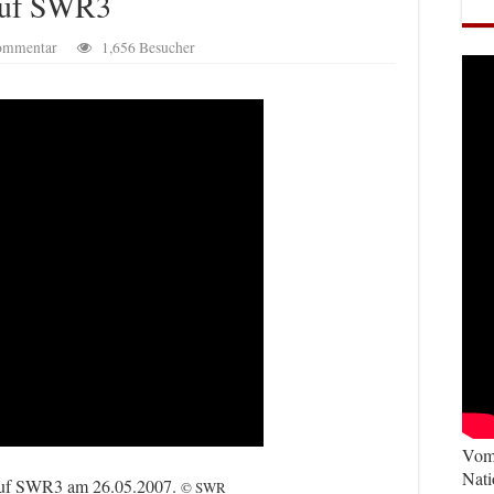
auf SWR3
Kommentar
1,656 Besucher
Vom 
Nati
auf SWR3 am 26.05.2007.
© SWR