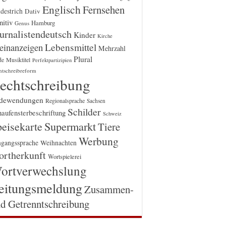
Englisch
Fernsehen
destrich
Dativ
itiv
Hamburg
Genus
urnalistendeutsch
Kinder
Kirche
einanzeigen
Lebensmittel
Mehrzahl
Plural
Musiktitel
de
Perfektpartizipien
htschreibreform
echtschreibung
dewendungen
Regionalsprache
Sachsen
Schilder
aufensterbeschriftung
Schweiz
Supermarkt
eisekarte
Tiere
Werbung
gangssprache
Weihnachten
rtherkunft
Wortspielerei
ortverwechslung
eitungsmeldung
Zusammen-
d Getrenntschreibung