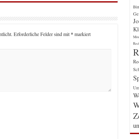
Bin
Gen
Jo
Kl
*
tlicht.
Erforderliche Felder sind mit
markiert
Mo
Rec
R
Re
Sch
Sp
Um
Wo
W
Z
un