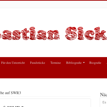
Für den Unterricht
Fundstücke
Termine
Bibliografie
Biografie
che auf SWR3
Näc
Es 