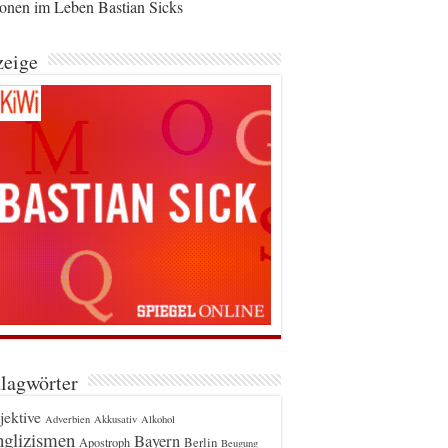
ionen im Leben Bastian Sicks
eige
lagwörter
jektive
Adverbien
Akkusativ
Alkohol
glizismen
Bayern
Berlin
Apostroph
Beugung