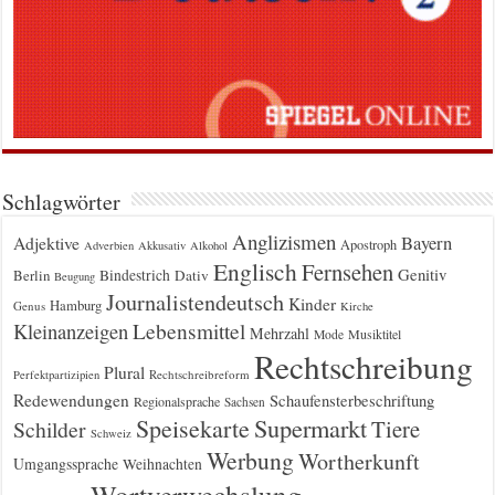
Schlagwörter
Anglizismen
Bayern
Adjektive
Apostroph
Adverbien
Akkusativ
Alkohol
Englisch
Fernsehen
Genitiv
Berlin
Bindestrich
Dativ
Beugung
Journalistendeutsch
Kinder
Hamburg
Genus
Kirche
Kleinanzeigen
Lebensmittel
Mehrzahl
Musiktitel
Mode
Rechtschreibung
Plural
Rechtschreibreform
Perfektpartizipien
Redewendungen
Schaufensterbeschriftung
Regionalsprache
Sachsen
Supermarkt
Speisekarte
Tiere
Schilder
Schweiz
Werbung
Wortherkunft
Umgangssprache
Weihnachten
Wortverwechslung