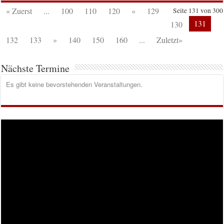
« Zuerst
...
100
110
120
«
129
Seite 131 von 300
131
130
132
133
»
140
150
160
...
Zuletzt»
Nächste Termine
Es gibt keine bevorstehenden Veranstaltungen.