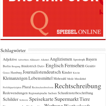
Schlagwörter
Anglizismen
Bayern
Adjektive
Apostroph
Adverbien
Akkusativ
Alkohol
Englisch
Fernsehen
Genitiv
Berlin
Bindestrich
Dativ
Beugung
Journalistendeutsch
Kinder
Hamburg
Genus
Kirche
Kleinanzeigen
Lebensmittel
Mehrzahl
Musiktitel
Mode
Rechtschreibung
Plural
Rechtschreibreform
Perfektpartizipien
Redewendungen
Schaufensterbeschriftung
Regionalsprache
Sachsen
Supermarkt
Speisekarte
Tiere
Schilder
Schweiz
Werbung
Wortherkunft