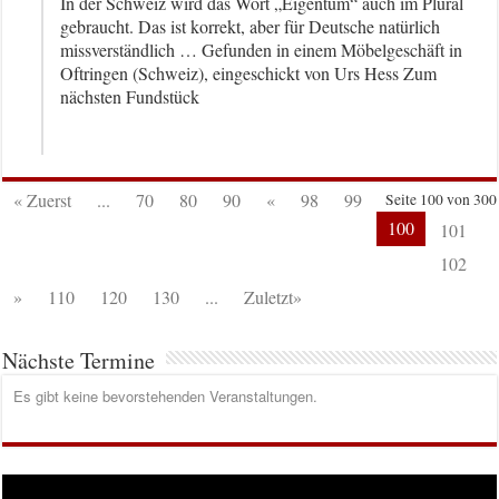
In der Schweiz wird das Wort „Eigentum“ auch im Plural
gebraucht. Das ist korrekt, aber für Deutsche natürlich
missverständlich … Gefunden in einem Möbelgeschäft in
Oftringen (Schweiz), eingeschickt von Urs Hess Zum
nächsten Fundstück
« Zuerst
...
70
80
90
«
98
99
Seite 100 von 300
100
101
102
»
110
120
130
...
Zuletzt»
Nächste Termine
Es gibt keine bevorstehenden Veranstaltungen.