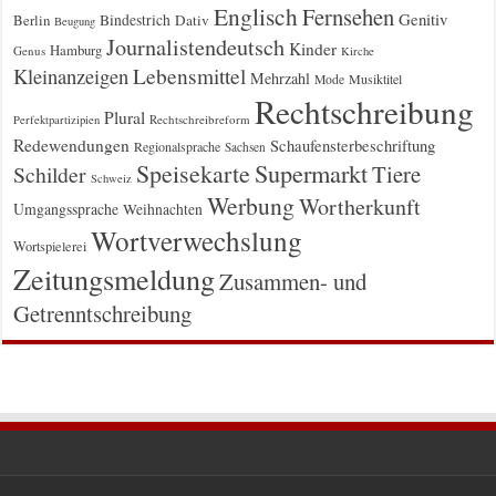
Englisch
Fernsehen
Genitiv
Berlin
Bindestrich
Dativ
Beugung
Journalistendeutsch
Kinder
Hamburg
Genus
Kirche
Kleinanzeigen
Lebensmittel
Mehrzahl
Musiktitel
Mode
Rechtschreibung
Plural
Rechtschreibreform
Perfektpartizipien
Redewendungen
Schaufensterbeschriftung
Regionalsprache
Sachsen
Supermarkt
Speisekarte
Tiere
Schilder
Schweiz
Werbung
Wortherkunft
Umgangssprache
Weihnachten
Wortverwechslung
Wortspielerei
Zeitungsmeldung
Zusammen- und
Getrenntschreibung