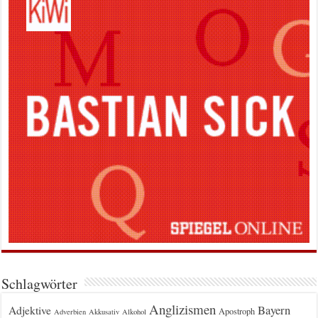
Schlagwörter
Anglizismen
Bayern
Adjektive
Apostroph
Adverbien
Akkusativ
Alkohol