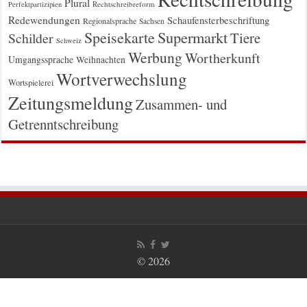
Plural
Rechtschreibreform
Perfektpartizipien
Redewendungen
Schaufensterbeschriftung
Regionalsprache
Sachsen
Supermarkt
Speisekarte
Tiere
Schilder
Schweiz
Werbung
Wortherkunft
Umgangssprache
Weihnachten
Wortverwechslung
Wortspielerei
Zeitungsmeldung
Zusammen- und
Getrenntschreibung
© 2026