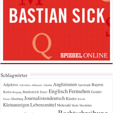
Schlagwörter
Anglizismen
Bayern
Adjektive
Apostroph
Adverbien
Akkusativ
Alkohol
Englisch
Fernsehen
Genitiv
Berlin
Bindestrich
Dativ
Beugung
Journalistendeutsch
Kinder
Hamburg
Genus
Kirche
Kleinanzeigen
Lebensmittel
Mehrzahl
Musiktitel
Mode
Rechtschreibung