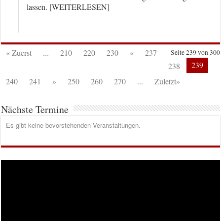
lassen. [WEITERLESEN]
« Zuerst
...
210
220
230
«
237
Seite 239 von 300
239
238
240
241
»
250
260
270
...
Zuletzt»
Nächste Termine
Es gibt keine bevorstehenden Veranstaltungen.