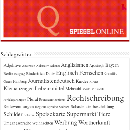
Schlagwörter
Anglizismen
Bayern
Adjektive
Apostroph
Adverbien
Akkusativ
Alkohol
Englisch
Fernsehen
Genitiv
Berlin
Bindestrich
Dativ
Beugung
Journalistendeutsch
Kinder
Hamburg
Genus
Kirche
Kleinanzeigen
Lebensmittel
Mehrzahl
Musiktitel
Mode
Rechtschreibung
Plural
Rechtschreibreform
Perfektpartizipien
Redewendungen
Schaufensterbeschriftung
Regionalsprache
Sachsen
Supermarkt
Speisekarte
Tiere
Schilder
Schweiz
Werbung
Wortherkunft
Umgangssprache
Weihnachten