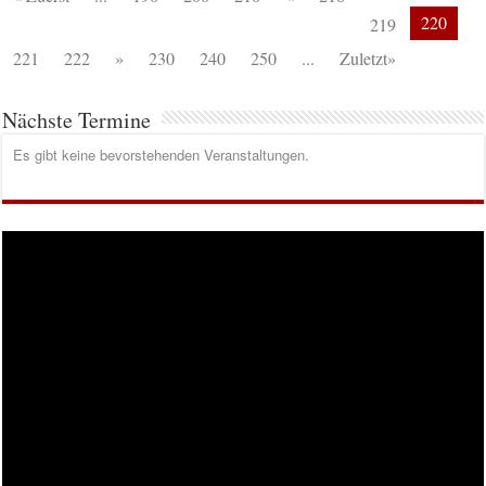
220
219
221
222
»
230
240
250
...
Zuletzt»
Nächste Termine
Es gibt keine bevorstehenden Veranstaltungen.