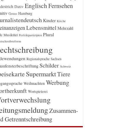
Englisch
Fernsehen
destrich
Dativ
itiv
Hamburg
Genus
urnalistendeutsch
Kinder
Kirche
einanzeigen
Lebensmittel
Mehrzahl
Plural
Musiktitel
de
Perfektpartizipien
htschreibreform
echtschreibung
dewendungen
Regionalsprache
Sachsen
Schilder
aufensterbeschriftung
Schweiz
Supermarkt
eisekarte
Tiere
Werbung
gangssprache
Weihnachten
rtherkunft
Wortspielerei
ortverwechslung
eitungsmeldung
Zusammen-
d Getrenntschreibung