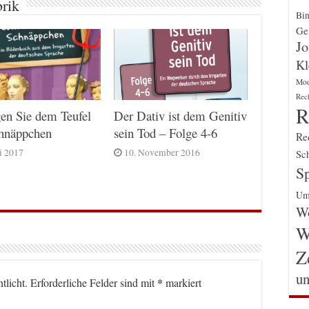
brik
Bin
Gen
Jo
Kl
Mo
Rec
R
Der Dativ ist dem Genitiv
en Sie dem Teufel
sein Tod – Folge 4-6
chnäppchen
Re
10. November 2016
ni 2017
Sch
Sp
Um
Wo
W
Z
un
*
tlicht.
Erforderliche Felder sind mit
markiert