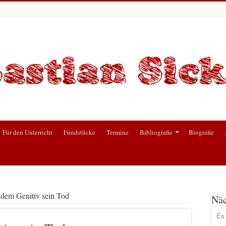
Für den Unterricht
Fundstücke
Termine
Bibliografie
Biografie
t dem Genitiv sein Tod
Näc
Es 