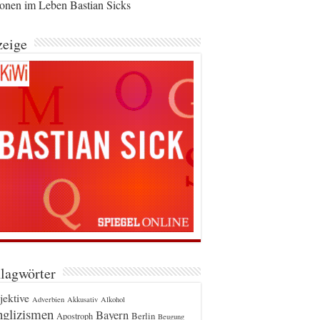
ionen im Leben Bastian Sicks
eige
lagwörter
jektive
Adverbien
Akkusativ
Alkohol
glizismen
Bayern
Berlin
Apostroph
Beugung