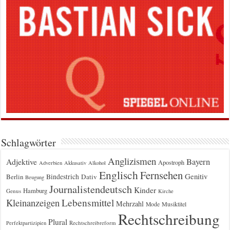
Schlagwörter
Anglizismen
Bayern
Adjektive
Apostroph
Adverbien
Akkusativ
Alkohol
Englisch
Fernsehen
Genitiv
Berlin
Bindestrich
Dativ
Beugung
Journalistendeutsch
Kinder
Hamburg
Genus
Kirche
Kleinanzeigen
Lebensmittel
Mehrzahl
Musiktitel
Mode
Rechtschreibung
Plural
Rechtschreibreform
Perfektpartizipien