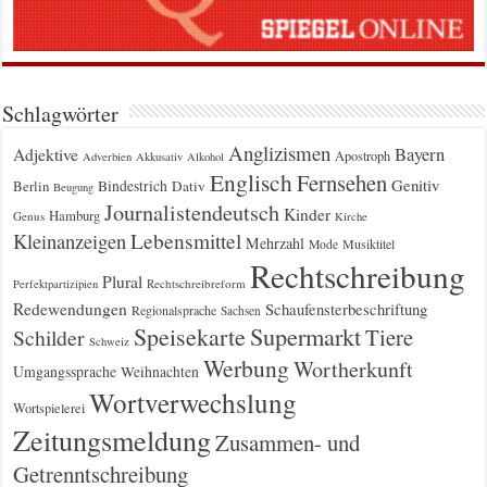
Schlagwörter
Anglizismen
Bayern
Adjektive
Apostroph
Adverbien
Akkusativ
Alkohol
Englisch
Fernsehen
Genitiv
Berlin
Bindestrich
Dativ
Beugung
Journalistendeutsch
Kinder
Hamburg
Genus
Kirche
Kleinanzeigen
Lebensmittel
Mehrzahl
Musiktitel
Mode
Rechtschreibung
Plural
Rechtschreibreform
Perfektpartizipien
Redewendungen
Schaufensterbeschriftung
Regionalsprache
Sachsen
Supermarkt
Speisekarte
Tiere
Schilder
Schweiz
Werbung
Wortherkunft
Umgangssprache
Weihnachten
Wortverwechslung
Wortspielerei
Zeitungsmeldung
Zusammen- und
Getrenntschreibung