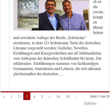
ch ist
die
zweite,
kompl
ett
überar
beitete
und erweiterte Auflage des Buchs „Edelsteine“
erschienen, in dem 121 bedeutsame Texte der deutschen
Literatur vorgestellt werden: Gedichte, Novellen,
Erzählungen und Kurzgeschichten aus elf Jahrhunderten,
vom Anbeginn der deutschen Schriftkultur bis heute. Die
erklärenden Einführungen stammen von fachkundigen
Germanisten, Journalisten und Lehrern, die sich allesamt
gleichermaßen der deutschen …
3
«
1
2
4
5
»
10
20
...
Seite 3 von 20
Zuletzt»