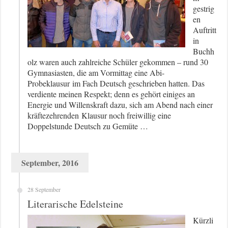
gestrig
en
Auftritt
in
Buchh
olz waren auch zahlreiche Schüler gekommen – rund 30
Gymnasiasten, die am Vormittag eine Abi-
Probeklausur im Fach Deutsch geschrieben hatten. Das
verdiente meinen Respekt; denn es gehört einiges an
Energie und Willenskraft dazu, sich am Abend nach einer
kräftezehrenden Klausur noch freiwillig eine
Doppelstunde Deutsch zu Gemüte …
September, 2016
28 September
Literarische Edelsteine
Kürzli