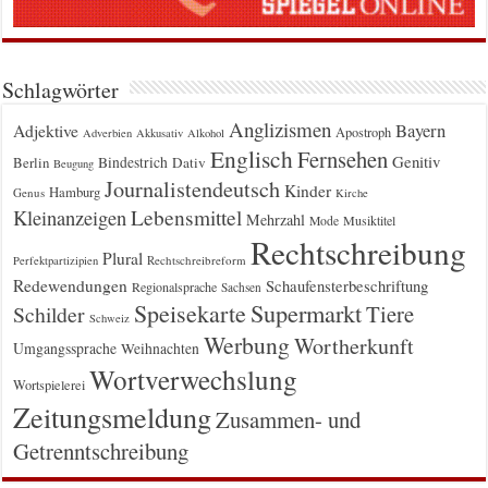
Schlagwörter
Anglizismen
Bayern
Adjektive
Apostroph
Adverbien
Akkusativ
Alkohol
Englisch
Fernsehen
Genitiv
Berlin
Bindestrich
Dativ
Beugung
Journalistendeutsch
Kinder
Hamburg
Genus
Kirche
Kleinanzeigen
Lebensmittel
Mehrzahl
Musiktitel
Mode
Rechtschreibung
Plural
Rechtschreibreform
Perfektpartizipien
Redewendungen
Schaufensterbeschriftung
Regionalsprache
Sachsen
Supermarkt
Speisekarte
Tiere
Schilder
Schweiz
Werbung
Wortherkunft
Umgangssprache
Weihnachten
Wortverwechslung
Wortspielerei
Zeitungsmeldung
Zusammen- und
Getrenntschreibung