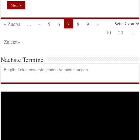
Mehr »
7
« Zuerst
...
«
5
6
8
9
»
Seite 7 von 28
10
20
...
Zuletzt»
Nächste Termine
Es gibt keine bevorstehenden Veranstaltungen.