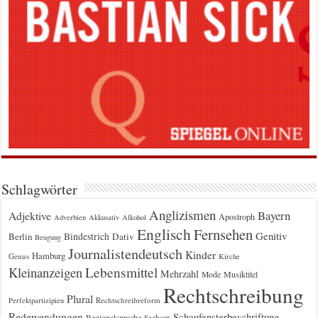
Schlagwörter
Anglizismen
Bayern
Adjektive
Apostroph
Adverbien
Akkusativ
Alkohol
Englisch
Fernsehen
Genitiv
Berlin
Bindestrich
Dativ
Beugung
Journalistendeutsch
Kinder
Hamburg
Genus
Kirche
Kleinanzeigen
Lebensmittel
Mehrzahl
Musiktitel
Mode
Rechtschreibung
Plural
Rechtschreibreform
Perfektpartizipien
Redewendungen
Schaufensterbeschriftung
Regionalsprache
Sachsen