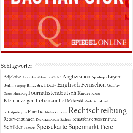
Schlagwörter
Anglizismen
Bayern
Adjektive
Apostroph
Adverbien
Akkusativ
Alkohol
Englisch
Fernsehen
Genitiv
Berlin
Bindestrich
Dativ
Beugung
Journalistendeutsch
Kinder
Hamburg
Genus
Kirche
Kleinanzeigen
Lebensmittel
Mehrzahl
Musiktitel
Mode
Rechtschreibung
Plural
Rechtschreibreform
Perfektpartizipien
Redewendungen
Schaufensterbeschriftung
Regionalsprache
Sachsen
Supermarkt
Speisekarte
Tiere
Schilder
Schweiz