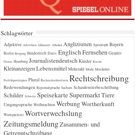
Schlagwörter
Anglizismen
Bayern
Adjektive
Apostroph
Adverbien
Akkusativ
Alkohol
Englisch
Fernsehen
Genitiv
Berlin
Bindestrich
Dativ
Beugung
Journalistendeutsch
Kinder
Hamburg
Genus
Kirche
Kleinanzeigen
Lebensmittel
Mehrzahl
Musiktitel
Mode
Rechtschreibung
Plural
Rechtschreibreform
Perfektpartizipien
Redewendungen
Schaufensterbeschriftung
Regionalsprache
Sachsen
Supermarkt
Speisekarte
Tiere
Schilder
Schweiz
Werbung
Wortherkunft
Umgangssprache
Weihnachten
Wortverwechslung
Wortspielerei
Zeitungsmeldung
Zusammen- und
Getrenntschreibung