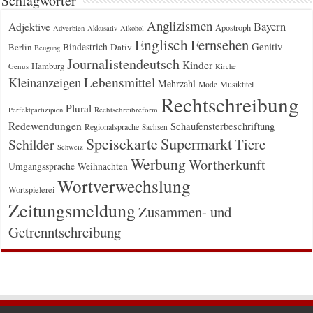
Schlagwörter
Anglizismen
Bayern
Adjektive
Apostroph
Adverbien
Akkusativ
Alkohol
Englisch
Fernsehen
Genitiv
Berlin
Bindestrich
Dativ
Beugung
Journalistendeutsch
Kinder
Hamburg
Genus
Kirche
Kleinanzeigen
Lebensmittel
Mehrzahl
Musiktitel
Mode
Rechtschreibung
Plural
Rechtschreibreform
Perfektpartizipien
Redewendungen
Schaufensterbeschriftung
Regionalsprache
Sachsen
Supermarkt
Speisekarte
Tiere
Schilder
Schweiz
Werbung
Wortherkunft
Umgangssprache
Weihnachten
Wortverwechslung
Wortspielerei
Zeitungsmeldung
Zusammen- und
Getrenntschreibung