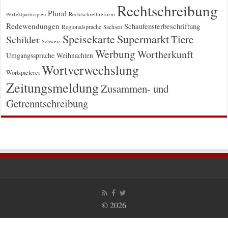
Rechtschreibung
Plural
Rechtschreibreform
Perfektpartizipien
Redewendungen
Schaufensterbeschriftung
Regionalsprache
Sachsen
Supermarkt
Speisekarte
Tiere
Schilder
Schweiz
Werbung
Wortherkunft
Umgangssprache
Weihnachten
Wortverwechslung
Wortspielerei
Zeitungsmeldung
Zusammen- und
Getrenntschreibung
© 2026