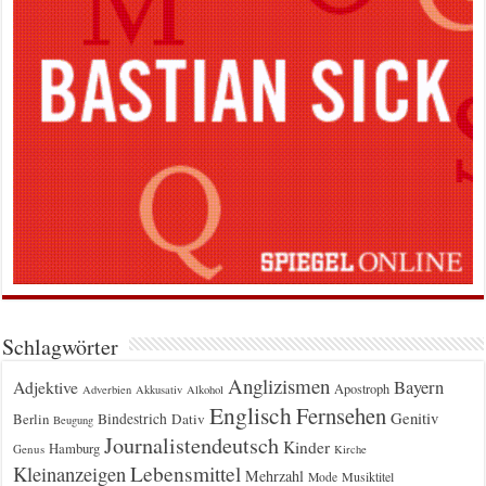
Schlagwörter
Anglizismen
Bayern
Adjektive
Apostroph
Adverbien
Akkusativ
Alkohol
Englisch
Fernsehen
Genitiv
Berlin
Bindestrich
Dativ
Beugung
Journalistendeutsch
Kinder
Hamburg
Genus
Kirche
Kleinanzeigen
Lebensmittel
Mehrzahl
Musiktitel
Mode