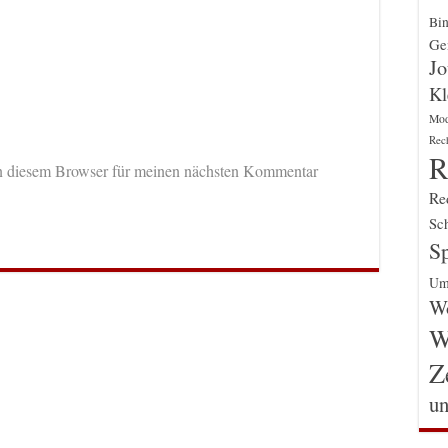
Bin
Gen
Jo
Kl
Mo
Rec
R
n diesem Browser für meinen nächsten Kommentar
Re
Sch
Sp
Um
Wo
W
Z
un