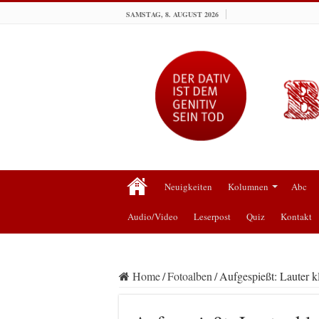
SAMSTAG, 8. AUGUST 2026
Neuigkeiten
Kolumnen
Abc
Audio/Video
Leserpost
Quiz
Kontakt
Home
/
Fotoalben
/
Aufgespießt: Lauter k