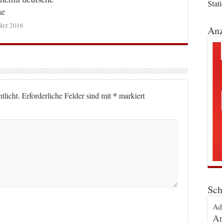
Stat
he
ärz 2016
Anz
*
tlicht.
Erforderliche Felder sind mit
markiert
Sch
Ad
An