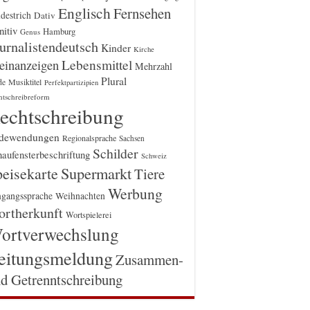
Englisch
Fernsehen
destrich
Dativ
itiv
Hamburg
Genus
urnalistendeutsch
Kinder
Kirche
einanzeigen
Lebensmittel
Mehrzahl
Plural
Musiktitel
de
Perfektpartizipien
htschreibreform
echtschreibung
dewendungen
Regionalsprache
Sachsen
Schilder
aufensterbeschriftung
Schweiz
Supermarkt
eisekarte
Tiere
Werbung
gangssprache
Weihnachten
rtherkunft
Wortspielerei
ortverwechslung
eitungsmeldung
Zusammen-
d Getrenntschreibung