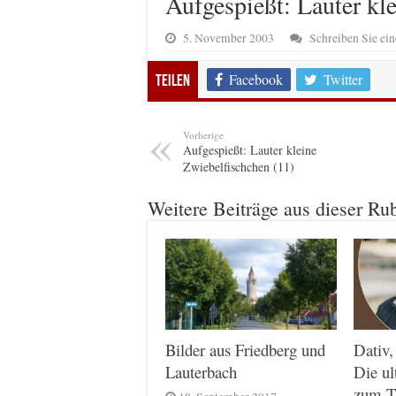
Aufgespießt: Lauter kl
5. November 2003
Schreiben Sie e
Facebook
Twitter
Teilen
Vorherige
Aufgespießt: Lauter kleine
Zwiebelfischchen (11)
Weitere Beiträge aus dieser Ru
Dativ,
Bilder aus Friedberg und
Die ul
Lauterbach
zum T