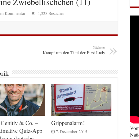
eine Zwiebelfischchen (11)
inen Kommentar
1,328 Besucher
Nächstes
Kampf um den Titel der First Lady
brik
 Genitiv & Co. –
Grippenalarm!
Vom 
timative Quiz-App
7. Dezember 2015
Nati
hema deutsche