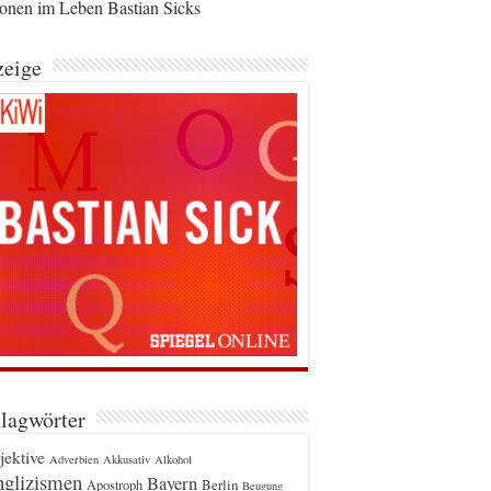
ionen im Leben Bastian Sicks
eige
lagwörter
jektive
Adverbien
Akkusativ
Alkohol
glizismen
Bayern
Berlin
Apostroph
Beugung