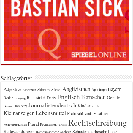
Schlagwörter
Anglizismen
Bayern
Adjektive
Apostroph
Adverbien
Akkusativ
Alkohol
Englisch
Fernsehen
Genitiv
Berlin
Bindestrich
Dativ
Beugung
Journalistendeutsch
Kinder
Hamburg
Genus
Kirche
Kleinanzeigen
Lebensmittel
Mehrzahl
Musiktitel
Mode
Rechtschreibung
Plural
Rechtschreibreform
Perfektpartizipien
Redewendungen
Schaufensterbeschriftung
Regionalsprache
Sachsen