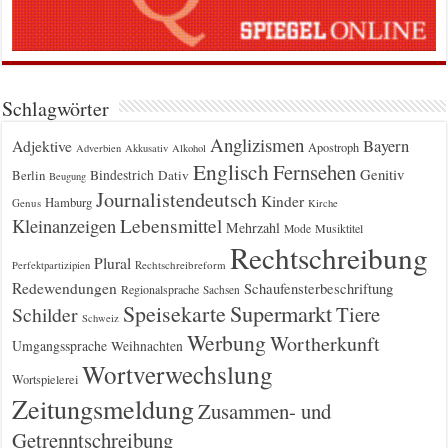
Schlagwörter
Anglizismen
Bayern
Adjektive
Apostroph
Adverbien
Akkusativ
Alkohol
Englisch
Fernsehen
Genitiv
Berlin
Bindestrich
Dativ
Beugung
Journalistendeutsch
Kinder
Hamburg
Genus
Kirche
Kleinanzeigen
Lebensmittel
Mehrzahl
Musiktitel
Mode
Rechtschreibung
Plural
Rechtschreibreform
Perfektpartizipien
Redewendungen
Schaufensterbeschriftung
Regionalsprache
Sachsen
Supermarkt
Speisekarte
Tiere
Schilder
Schweiz
Werbung
Wortherkunft
Umgangssprache
Weihnachten
Wortverwechslung
Wortspielerei
Zeitungsmeldung
Zusammen- und
Getrenntschreibung