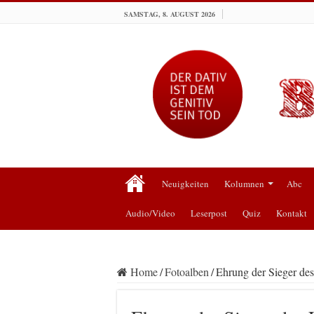
SAMSTAG, 8. AUGUST 2026
Neuigkeiten
Kolumnen
Abc
Audio/Video
Leserpost
Quiz
Kontakt
Home
/
Fotoalben
/
Ehrung der Sieger des