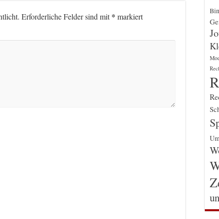
Bin
*
tlicht.
Erforderliche Felder sind mit
markiert
Gen
Jo
Kl
Mo
Rec
R
Re
Sch
Sp
Um
Wo
W
Z
un