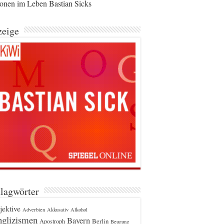
ionen im Leben Bastian Sicks
eige
lagwörter
jektive
Adverbien
Akkusativ
Alkohol
glizismen
Bayern
Berlin
Apostroph
Beugung