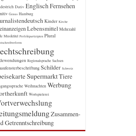
Englisch
Fernsehen
destrich
Dativ
itiv
Hamburg
Genus
urnalistendeutsch
Kinder
Kirche
einanzeigen
Lebensmittel
Mehrzahl
Plural
Musiktitel
de
Perfektpartizipien
htschreibreform
echtschreibung
dewendungen
Regionalsprache
Sachsen
Schilder
aufensterbeschriftung
Schweiz
Supermarkt
eisekarte
Tiere
Werbung
gangssprache
Weihnachten
rtherkunft
Wortspielerei
ortverwechslung
eitungsmeldung
Zusammen-
d Getrenntschreibung