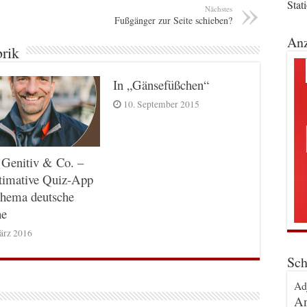
Stat
Nächstes
Fußgänger zur Seite schieben?
Anz
brik
In „Gänsefüßchen“
10. September 2015
 Genitiv & Co. –
timative Quiz-App
hema deutsche
he
ärz 2016
Sch
Ad
An