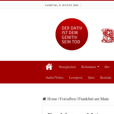
SAMSTAG, 8. AUGUST 2026
Neuigkeiten
Kolumnen
Abc
Audio/Video
Leserpost
Quiz
Kontakt
Home
/
Fotoalben
/
Frankfurt am Main