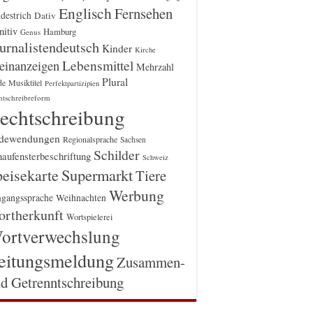
Englisch
Fernsehen
destrich
Dativ
itiv
Hamburg
Genus
urnalistendeutsch
Kinder
Kirche
einanzeigen
Lebensmittel
Mehrzahl
Plural
Musiktitel
de
Perfektpartizipien
htschreibreform
echtschreibung
dewendungen
Regionalsprache
Sachsen
Schilder
aufensterbeschriftung
Schweiz
Supermarkt
eisekarte
Tiere
Werbung
gangssprache
Weihnachten
rtherkunft
Wortspielerei
ortverwechslung
eitungsmeldung
Zusammen-
d Getrenntschreibung