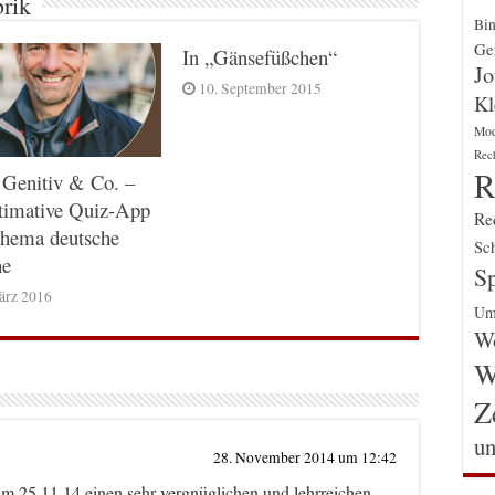
brik
Bin
Gen
In „Gänsefüßchen“
Jo
10. September 2015
Kl
Mo
Rec
R
 Genitiv & Co. –
timative Quiz-App
Re
hema deutsche
Sch
he
Sp
ärz 2016
Um
Wo
W
Z
un
28. November 2014 um 12:42
am 25.11.14 einen sehr vergnüglichen und lehrreichen