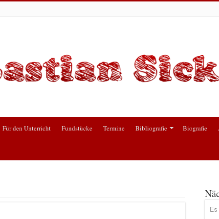
Für den Unterricht
Fundstücke
Termine
Bibliografie
Biografie
Näc
Es 