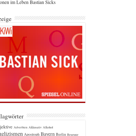
ionen im Leben Bastian Sicks
eige
lagwörter
jektive
Adverbien
Akkusativ
Alkohol
glizismen
Bayern
Berlin
Apostroph
Beugung