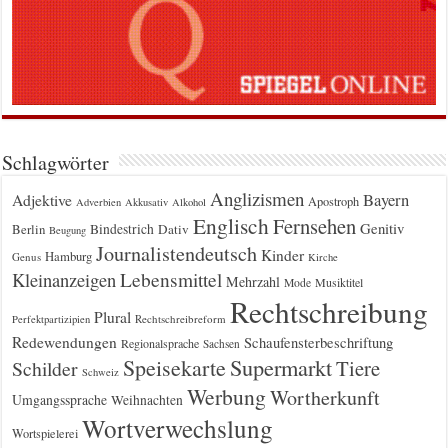
Schlagwörter
Anglizismen
Bayern
Adjektive
Apostroph
Adverbien
Akkusativ
Alkohol
Englisch
Fernsehen
Genitiv
Berlin
Bindestrich
Dativ
Beugung
Journalistendeutsch
Kinder
Hamburg
Genus
Kirche
Kleinanzeigen
Lebensmittel
Mehrzahl
Musiktitel
Mode
Rechtschreibung
Plural
Rechtschreibreform
Perfektpartizipien
Redewendungen
Schaufensterbeschriftung
Regionalsprache
Sachsen
Supermarkt
Speisekarte
Tiere
Schilder
Schweiz
Werbung
Wortherkunft
Umgangssprache
Weihnachten
Wortverwechslung
Wortspielerei